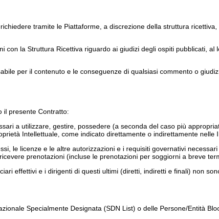
à richiedere tramite le Piattaforme, a discrezione della struttura ricettiv
i con la Struttura Ricettiva riguardo ai giudizi degli ospiti pubblicati, 
abile per il contenuto e le conseguenze di qualsiasi commento o giudizio 
 il presente Contratto:
tà necessari a utilizzare, gestire, possedere (a seconda del caso più approp
i Proprietà Intellettuale, come indicato direttamente o indirettamente nelle
essi, le licenze e le altre autorizzazioni e i requisiti governativi necess
di ricevere prenotazioni (incluse le prenotazioni per soggiorni a breve ter
eficiari effettivi e i dirigenti di questi ultimi (diretti, indiretti e finali) 
 Nazionale Specialmente Designata (SDN List) o delle Persone/Entità Blocc