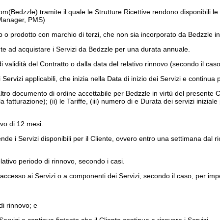
om(Bedzzle) tramite il quale le Strutture Ricettive rendono disponibili l
l Manager, PMS)
eb o prodotto con marchio di terzi, che non sia incorporato da Bedzzle i
nte ad acquistare i Servizi da Bedzzle per una durata annuale.
 validità del Contratto o dalla data del relativo rinnovo (secondo il caso
Servizi applicabili, che inizia nella Data di inizio dei Servizi e continua
 altro documento di ordine accettabile per Bedzzle in virtù del presente C
e la fatturazione); (ii) le Tariffe, (iii) numero di e Durata dei servizi iniz
vo di 12 mesi.
rende i Servizi disponibili per il Cliente, ovvero entro una settimana dal
elativo periodo di rinnovo, secondo i casi.
cesso ai Servizi o a componenti dei Servizi, secondo il caso, per impedir
di rinnovo; e