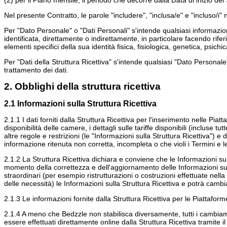
(2) per il Piano mensile, il periodo che decorre dalla Data di inizio dei 
Nel presente Contratto, le parole "includere", "inclusa/e" e "incluso/i"
Per "Dato Personale" o "Dati Personali" s'intende qualsiasi informazion
identificata, direttamente o indirettamente, in particolare facendo rife
elementi specifici della sua identità fisica, fisiologica, genetica, psich
Per "Dati della Struttura Ricettiva" s'intende qualsiasi "Dato Personale" 
trattamento dei dati.
2. Obblighi della struttura ricettiva
2.1 Informazioni sulla Struttura Ricettiva
2.1.1 I dati forniti dalla Struttura Ricettiva per l'inserimento nelle Pia
disponibilità delle camere, i dettagli sulle tariffe disponibili (incluse 
altre regole e restrizioni (le "Informazioni sulla Struttura Ricettiva") e
informazione ritenuta non corretta, incompleta o che violi i Termini e l
2.1.2 La Struttura Ricettiva dichiara e conviene che le Informazioni su
momento della correttezza e dell'aggiornamento delle Informazioni sulla 
straordinari (per esempio ristrutturazioni o costruzioni effettuate ne
delle necessità) le Informazioni sulla Struttura Ricettiva e potrà cambiar
2.1.3 Le informazioni fornite dalla Struttura Ricettiva per le Piattaform
2.1.4 A meno che Bedzzle non stabilisca diversamente, tutti i cambiament
essere effettuati direttamente online dalla Struttura Ricettiva tramite 