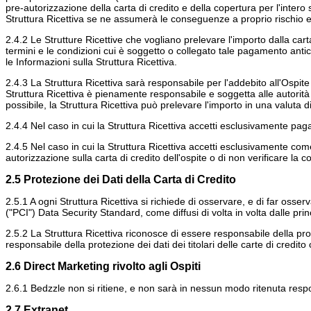
pre-autorizzazione della carta di credito e della copertura per l'inter
Struttura Ricettiva se ne assumerà le conseguenze a proprio rischio e
2.4.2 Le Strutture Ricettive che vogliano prelevare l'importo dalla carta
termini e le condizioni cui è soggetto o collegato tale pagamento antic
le Informazioni sulla Struttura Ricettiva.
2.4.3 La Struttura Ricettiva sarà responsabile per l'addebito all'Ospite
Struttura Ricettiva è pienamente responsabile e soggetta alle autorità 
possibile, la Struttura Ricettiva può prelevare l'importo in una valuta
2.4.4 Nel caso in cui la Struttura Ricettiva accetti esclusivamente paga
2.4.5 Nel caso in cui la Struttura Ricettiva accetti esclusivamente com
autorizzazione sulla carta di credito dell'ospite o di non verificare la
2.5 Protezione dei Dati della Carta di Credito
2.5.1 A ogni Struttura Ricettiva si richiede di osservare, e di far osserv
("PCI") Data Security Standard, come diffusi di volta in volta dalle princ
2.5.2 La Struttura Ricettiva riconosce di essere responsabile della prot
responsabile della protezione dei dati dei titolari delle carte di credit
2.6 Direct Marketing rivolto agli Ospiti
2.6.1 Bedzzle non si ritiene, e non sarà in nessun modo ritenuta respons
2.7 Extranet