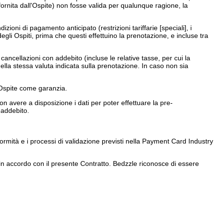
 fornita dall'Ospite) non fosse valida per qualunque ragione, la
ioni di pagamento anticipato (restrizioni tariffarie [speciali], i
gli Ospiti, prima che questi effettuino la prenotazione, e incluse tra
cancellazioni con addebito (incluse le relative tasse, per cui la
ella stessa valuta indicata sulla prenotazione. In caso non sia
l'Ospite come garanzia.
n avere a disposizione i dati per poter effettuare la pre-
 addebito.
conformità e i processi di validazione previsti nella Payment Card Industry
re in accordo con il presente Contratto. Bedzzle riconosce di essere