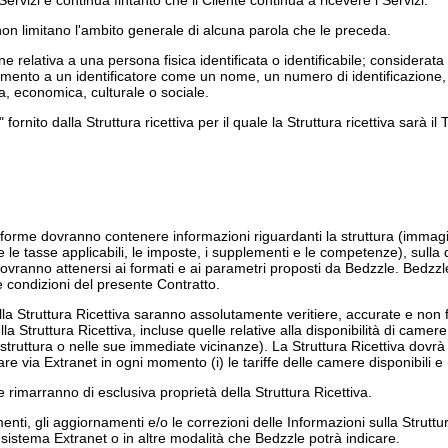
Servizi e continua fintanto che il Cliente continua a ricevere i Servizi.
 non limitano l'ambito generale di alcuna parola che le preceda.
e relativa a una persona fisica identificata o identificabile; considerat
rimento a un identificatore come un nome, un numero di identificazione, da
ica, economica, culturale o sociale.
fornito dalla Struttura ricettiva per il quale la Struttura ricettiva sarà 
ttaforme dovranno contenere informazioni riguardanti la struttura (immagini,
tutte le tasse applicabili, le imposte, i supplementi e le competenze), sul
 dovranno attenersi ai formati e ai parametri proposti da Bedzzle. Bedzzle s
e condizioni del presente Contratto.
lla Struttura Ricettiva saranno assolutamente veritiere, accurate e non 
Struttura Ricettiva, incluse quelle relative alla disponibilità di camere
lla struttura o nelle sue immediate vicinanze). La Struttura Ricettiva do
e via Extranet in ogni momento (i) le tariffe delle camere disponibili e (i
e rimarranno di esclusiva proprietà della Struttura Ricettiva.
i, gli aggiornamenti e/o le correzioni delle Informazioni sulla Struttura
il sistema Extranet o in altre modalità che Bedzzle potrà indicare.