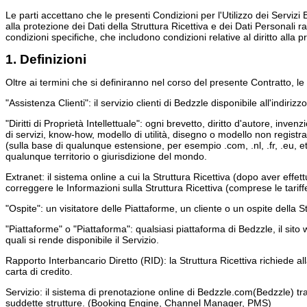
Le parti accettano che le presenti Condizioni per l'Utilizzo dei Servizi 
alla protezione dei Dati della Struttura Ricettiva e dei Dati Personali ra
condizioni specifiche, che includono condizioni relative al diritto alla 
1. Definizioni
Oltre ai termini che si definiranno nel corso del presente Contratto, le 
"Assistenza Clienti": il servizio clienti di Bedzzle disponibile all'indir
"Diritti di Proprietà Intellettuale": ogni brevetto, diritto d'autore, i
di servizi, know-how, modello di utilità, disegno o modello non registr
(sulla base di qualunque estensione, per esempio .com, .nl, .fr, .eu, etc.), 
qualunque territorio o giurisdizione del mondo.
Extranet: il sistema online a cui la Struttura Ricettiva (dopo aver effe
correggere le Informazioni sulla Struttura Ricettiva (comprese le tariffe
"Ospite": un visitatore delle Piattaforme, un cliente o un ospite della St
"Piattaforme" o "Piattaforma": qualsiasi piattaforma di Bedzzle, il sito w
quali si rende disponibile il Servizio.
Rapporto Interbancario Diretto (RID): la Struttura Ricettiva richiede 
carta di credito.
Servizio: il sistema di prenotazione online di Bedzzle.com(Bedzzle) tra
suddette strutture. (Booking Engine, Channel Manager, PMS)