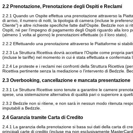
2.2 Prenotazione, Prenotazione degli Ospiti e Reclami
2.2.1 Quando un Ospite effettua una prenotazione attraverso la Piatta
di arrivo, il numero di notti, la tipologia di camera (incluse le preferenz
Cliente") e altre richieste specifiche fatte dall'Ospite. Bedzzle non si 
Ospiti, né per l'impegno di pagamento degli Ospiti riguardo alla loro p
(almeno 1 volta al giorno) le prenotazioni effettuate (o il loro stato).
2.2.2 Effettuando una prenotazione attraverso le Piattaforme si stabilis
2.2.3 La Struttura Ricettiva dovrà accettare l'Ospite come propria part
(incluse le tariffe) nel momento in cui è stata effettuata e confermat
2.2.4 Le proteste e i reclami nei confronti della Struttura Ricettiva (per i
Ricettiva pertinente senza la mediazione o l'intervento di Bedzzle. Bedz
2.3 Overbooking, cancellazione e mancata presentazione
2.3.1 Le Strutture Ricettive sono tenute a garantire le camere prenotate
spese, una sistemazione alternativa di qualità pari o superiore a quel
2.3.2 Bedzzle non si ritiene, e non sarà in nessun modo ritenuta res
imputabili a Bedzzle.
2.4 Garanzia tramite Carta di Credito
2.4.1 La garanzia della prenotazione si basa sui dati della carta di cre
principali carte di credito (incluse ma non esclusivamente MasterCard, V