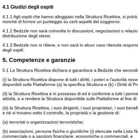
4.1 Giudizi degli ospiti
4.1.1 Agli ospiti che hanno alloggiato nella Struttura Ricettiva, si potr
nonché di fornire un punteggio su certi aspetti del soggiorno.
4.1.2 Bedzzle non sarà coinvolta in discussioni, negoziazioni o relazion
distribuzione degli stessi.
4.1.3 Bedzzle non si ritiene, e non sarà in alcun caso ritenuta respons
degli ospiti.
5. Competenze e garanzie
5.1 La Struttura Ricettiva dichiara e garantisce a Bedzzle che secondo
(i) la Struttura Ricettiva dispone di tutti i diritti, i poteri e l'autori
disponibili sulle Piattaforme (a) la specifica Struttura e (b) i Diritti d
(ii) la Struttura Ricettiva è in possesso di ed è conforme a tutti i perm
attività, e a rendere la Struttura disponibile sulle Piattaforme al fine 
(iii) la Struttura Ricettiva, i suoi dirigenti, i suoi proprietari, i suoi ben
e né si trovano sotto il controllo, la proprietà o la gestione di:
(a) terroristi o organizzazioni terroristiche;
(b) associazioni, persone fisiche o giuridiche (i) elencate nella Lista
commerciale o a sanzioni finanziarie, economiche o commerciali, e