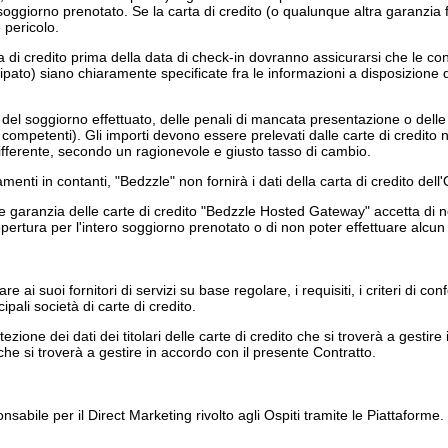
o soggiorno prenotato. Se la carta di credito (o qualunque altra garanzia
 pericolo.
 di credito prima della data di check-in dovranno assicurarsi che le condiz
ipato) siano chiaramente specificate fra le informazioni a disposizione de
 del soggiorno effettuato, delle penali di mancata presentazione o delle 
competenti). Gli importi devono essere prelevati dalle carte di credito n
 differente, secondo un ragionevole e giusto tasso di cambio.
menti in contanti, "Bedzzle" non fornirà i dati della carta di credito del
e garanzia delle carte di credito "Bedzzle Hosted Gateway" accetta di no
 copertura per l'intero soggiorno prenotato o di non poter effettuare alcun
are ai suoi fornitori di servizi su base regolare, i requisiti, i criteri di 
ipali società di carte di credito.
ezione dei dati dei titolari delle carte di credito che si troverà a gesti
o che si troverà a gestire in accordo con il presente Contratto.
abile per il Direct Marketing rivolto agli Ospiti tramite le Piattaforme.