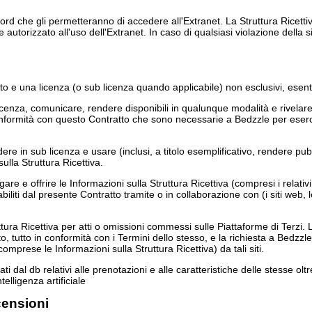
ord che gli permetteranno di accedere all'Extranet. La Struttura Ricettiv
utorizzato all'uso dell'Extranet. In caso di qualsiasi violazione della s
o e una licenza (o sub licenza quando applicabile) non esclusivi, esenti d
licenza, comunicare, rendere disponibili in qualunque modalità e rivelare gli
 conformità con questo Contratto che sono necessarie a Bedzzle per esercit
cedere in sub licenza e usare (inclusi, a titolo esemplificativo, rendere p
ulla Struttura Ricettiva.
e e offrire le Informazioni sulla Struttura Ricettiva (compresi i relativi Di
tabiliti dal presente Contratto tramite o in collaborazione con (i siti web, l
ra Ricettiva per atti o omissioni commessi sulle Piattaforme di Terzi. Le
tutto in conformità con i Termini dello stesso, e la richiesta a Bedzzle (c
comprese le Informazioni sulla Struttura Ricettiva) da tali siti.
i dal db relativi alle prenotazioni e alle caratteristiche delle stesse olt
elligenza artificiale
ecensioni