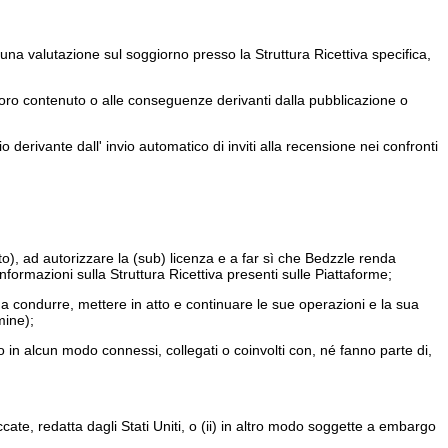
a, una valutazione sul soggiorno presso la Struttura Ricettiva specifica,
al loro contenuto o alle conseguenze derivanti dalla pubblicazione o
derivante dall' invio automatico di inviti alla recensione nei confronti
riato), ad autorizzare la (sub) licenza e a far sì che Bedzzle renda
 Informazioni sulla Struttura Ricettiva presenti sulle Piattaforme;
ari a condurre, mettere in atto e continuare le sue operazioni e la sua
mine);
non sono in alcun modo connessi, collegati o coinvolti con, né fanno parte di,
ate, redatta dagli Stati Uniti, o (ii) in altro modo soggette a embargo