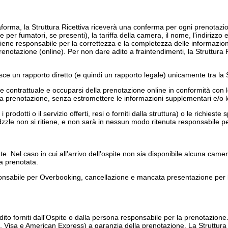
forma, la Struttura Ricettiva riceverà una conferma per ogni prenotazi
e per fumatori, se presenti), la tariffa della camera, il nome, l'indirizzo e
ritiene responsabile per la correttezza e la completezza delle informazioni 
renotazione (online). Per non dare adito a fraintendimenti, la Struttura R
ce un rapporto diretto (e quindi un rapporto legale) unicamente tra la St
e contrattuale e occuparsi della prenotazione online in conformità con le
a la prenotazione, senza estromettere le informazioni supplementari e/o 
 prodotti o il servizio offerti, resi o forniti dalla struttura) o le richiest
zle non si ritiene, e non sarà in nessun modo ritenuta responsabile per t
. Nel caso in cui all'arrivo dell'ospite non sia disponibile alcuna camera
la prenotata.
ponsabile per Overbooking, cancellazione e mancata presentazione per l
dito forniti dall'Ospite o dalla persona responsabile per la prenotazione
isa e American Express) a garanzia della prenotazione. La Struttura Ricet