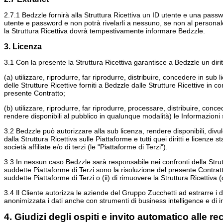
2.7.1 Bedzzle fornirà alla Struttura Ricettiva un ID utente e una passw
utente e password e non potrà rivelarli a nessuno, se non al personale a
la Struttura Ricettiva dovrà tempestivamente informare Bedzzle.
3. Licenza
3.1 Con la presente la Struttura Ricettiva garantisce a Bedzzle un diritt
(a) utilizzare, riprodurre, far riprodurre, distribuire, concedere in sub 
delle Strutture Ricettive forniti a Bedzzle dalle Strutture Ricettive in
presente Contratto;
(b) utilizzare, riprodurre, far riprodurre, processare, distribuire, con
rendere disponibili al pubblico in qualunque modalità) le Informazioni s
3.2 Bedzzle può autorizzare alla sub licenza, rendere disponibili, divulgar
dalla Struttura Ricettiva sulle Piattaforme e tutti quei diritti e licenze s
società affiliate e/o di terzi (le "Piattaforme di Terzi").
3.3 In nessun caso Bedzzle sarà responsabile nei confronti della Struttu
suddette Piattaforme di Terzi sono la risoluzione del presente Contratto, 
suddette Piattaforme di Terzi o (ii) di rimuovere la Struttura Ricettiva (
3.4 Il Cliente autorizza le aziende del Gruppo Zucchetti ad estrarre i dat
anonimizzata i dati anche con strumenti di business intelligence e di int
4. Giudizi degli ospiti e invito automatico alle r