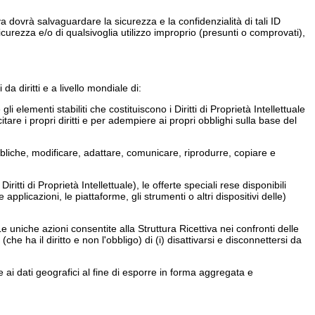
a dovrà salvaguardare la sicurezza e la confidenzialità di tali ID
icurezza e/o di qualsivoglia utilizzo improprio (presunti o comprovati),
a diritti e a livello mondiale di:
 elementi stabiliti che costituiscono i Diritti di Proprietà Intellettuale
are i propri diritti e per adempiere ai propri obblighi sulla base del
ubbliche, modificare, adattare, comunicare, riprodurre, copiare e
ritti di Proprietà Intellettuale), le offerte speciali rese disponibili
e applicazioni, le piattaforme, gli strumenti o altri dispositivi delle)
 uniche azioni consentite alla Struttura Ricettiva nei confronti delle
he ha il diritto e non l'obbligo) di (i) disattivarsi e disconnettersi da
re ai dati geografici al fine di esporre in forma aggregata e