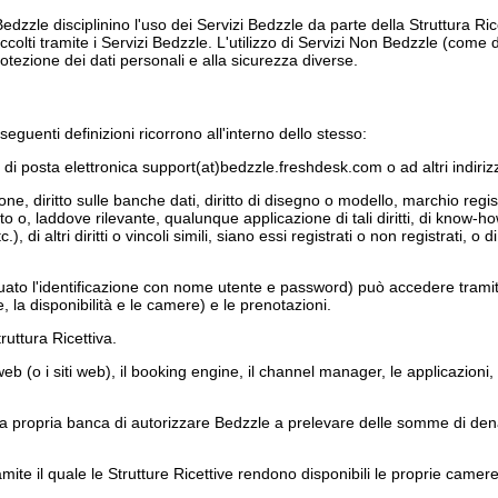
Bedzzle disciplinino l'uso dei Servizi Bedzzle da parte della Struttura Ri
ccolti tramite i Servizi Bedzzle. L'utilizzo di Servizi Non Bedzzle (come di
protezione dei dati personali e alla sicurezza diverse.
seguenti definizioni ricorrono all'interno dello stesso:
izzo di posta elettronica support(at)bedzzle.freshdesk.com o ad altri indir
nvenzione, diritto sulle banche dati, diritto di disegno o modello, marchi
ato o, laddove rilevante, qualunque applicazione di tali diritti, di know
di altri diritti o vincoli simili, siano essi registrati o non registrati, o di 
ttuato l'identificazione con nome utente e password) può accedere tramite
, la disponibilità e le camere) e le prenotazioni.
ruttura Ricettiva.
eb (o i siti web), il booking engine, il channel manager, le applicazioni, g
alla propria banca di autorizzare Bedzzle a prelevare delle somme di de
mite il quale le Strutture Ricettive rendono disponibili le proprie camer