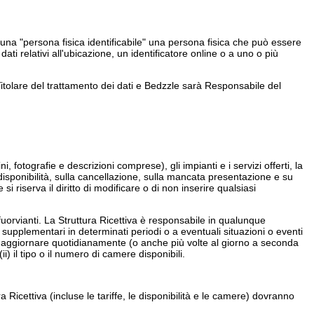
a una "persona fisica identificabile" una persona fisica che può essere
ti relativi all'ubicazione, un identificatore online o a uno o più
il Titolare del trattamento dei dati e Bedzzle sarà Responsabile del
 fotografie e descrizioni comprese), gli impianti e i servizi offerti, la
la disponibilità, sulla cancellazione, sulla mancata presentazione e su
i riserva il diritto di modificare o di non inserire qualsiasi
fuorvianti. La Struttura Ricettiva è responsabile in qualunque
 supplementari in determinati periodi o a eventuali situazioni o eventi
vrà aggiornare quotidianamente (o anche più volte al giorno a seconda
i) il tipo o il numero di camere disponibili.
 Ricettiva (incluse le tariffe, le disponibilità e le camere) dovranno